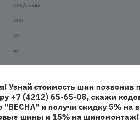
650/65R42
650
65
42
всесезонная
нешипованная
я! Узнай стоимость шин позвонив 
ру +7 (4212) 65-65-08, скажи кодо
о "ВЕСНА" и получи скидку 5% на в
овые шины и 15% на шиномонтаж!