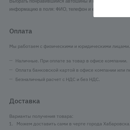
Выбрать понравившийся автошины и нажать кнопку «З
информацию в поля: ФИО, телефон и e-mail. Затем ва
Оплата
Мы работаем с физическими и юридическими лицами. 
Наличные. При оплате за товар в офисе компании.
Оплата банковской картой в офисе компании или пе
Безналичный расчет с НДС и без НДС.
Доставка
Варианты получения товара:
Можем доставить сами в черте города Хабаровска