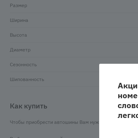
Размер
Ширина
Высота
Диаметр
Сезонность
Шипованность
Акци
номе
слов
Как купить
легк
Чтобы приобрести автошины Вам нужно: