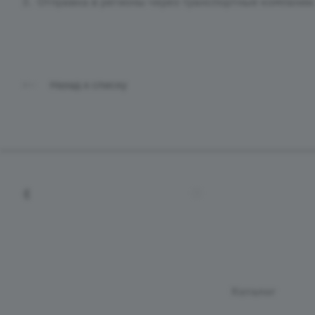
Отправка в регионы через транспортные компании
Назад к списку
+7 (4212) 65-65-08
tradevostok27@mail.
Каталог