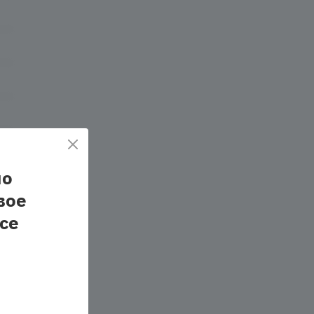
по
вое
се
ть