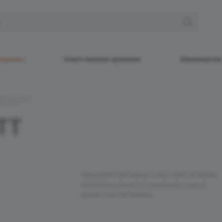
ецшины
Ответственное хранение
Шиномонтаж
25 нс6 TT
TT
Цена действительна только для интернет-
магазина и может отличаться от цен в
розничных магазинах