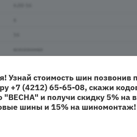
6,00-16
6
16
всесезонная
нешипованная
я! Узнай стоимость шин позвонив 
ру +7 (4212) 65-65-08, скажи кодо
о "ВЕСНА" и получи скидку 5% на в
овые шины и 15% на шиномонтаж!
аказать». При оформлении заказа заполнить форму. Вписа
м перезвонит менеджер для оформления покупки.