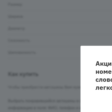
Размер
Ширина
Диаметр
Сезонность
Шипованность
Акци
номе
Как купить
слов
легк
Чтобы приобрести автошины Вам нужно:
Выбрать понравившийся автошины и нажать кнопку «З
информацию в поля: ФИО, телефон и e-mail. Затем ва