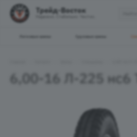
Трейд-Восток
Надежно. Стабильно. Честно.
Легковые шины
Грузовые шины
Сп
—
—
—
—
Главная
Каталог
Шины
Спецшины
6,00-16 Л-2
6,00-16 Л-225 нс6 