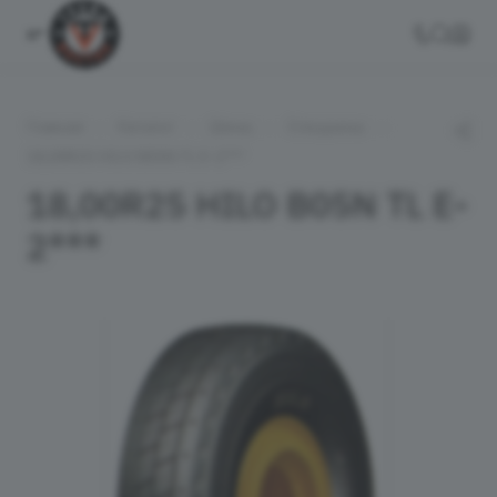
—
—
—
—
Главная
Каталог
Шины
Спецшины
18,00R25 HILO B05N TL E-2***
18,00R25 HILO B05N TL E-
2***