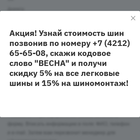
Диаметр
25
Сезонность
Акция! Узнай стоимость шин
всесезонная
позвонив по номеру +7 (4212)
Шипованность
нешипованная
65-65-08, скажи кодовое
слово "ВЕСНА" и получи
скидку 5% на все легковые
Как купить
шины и 15% на шиномонтаж!
Чтобы приобрести автошины Вам нужно:
Выбрать понравившийся автошины и нажать кнопку
«Заказать». При оформлении заказа заполнить
форму. Вписать информацию в поля: ФИО, телефон
и e-mail. Затем вам перезвонит менеджер для