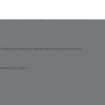
аказать». При оформлении заказа заполнить форму. Вписа
м перезвонит менеджер для оформления покупки.
И предоставляем сразу два варианта оплаты.
ревод на карту.