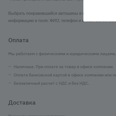
Выбрать понравившийся автошины и нажать кнопку «З
информацию в поля: ФИО, телефон и e-mail. Затем ва
Оплата
Мы работаем с физическими и юридическими лицами. 
Наличные. При оплате за товар в офисе компании.
Оплата банковской картой в офисе компании или пе
Безналичный расчет с НДС и без НДС.
Доставка
Варианты получения товара: