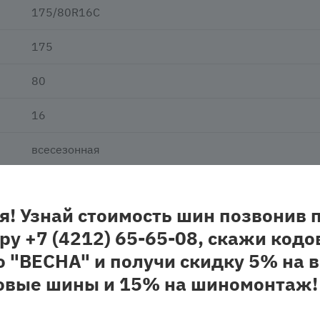
175/80R16C
175
80
16
всесезонная
нешипованная
я! Узнай стоимость шин позвонив 
легковая
ру +7 (4212) 65-65-08, скажи кодо
о "ВЕСНА" и получи скидку 5% на в
овые шины и 15% на шиномонтаж!