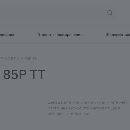
ецшины
Ответственное хранение
Шиномонтаж
0R16C ВЛИ-5 85P TT
 85P TT
Цена действительна только для интернет-
магазина и может отличаться от цен в
розничных магазинах