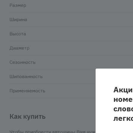
Размер
Ширина
Высота
Диаметр
Сезонность
Шипованность
Акци
Применяемость
номе
слов
Как купить
легк
Чтобы приобрести автошины Вам нужно: