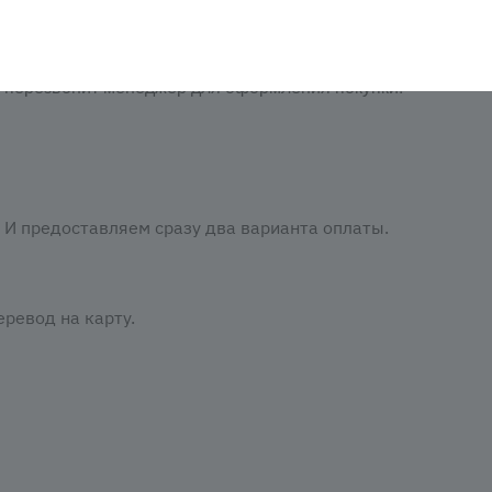
аказать». При оформлении заказа заполнить форму. Вписа
м перезвонит менеджер для оформления покупки.
И предоставляем сразу два варианта оплаты.
ревод на карту.