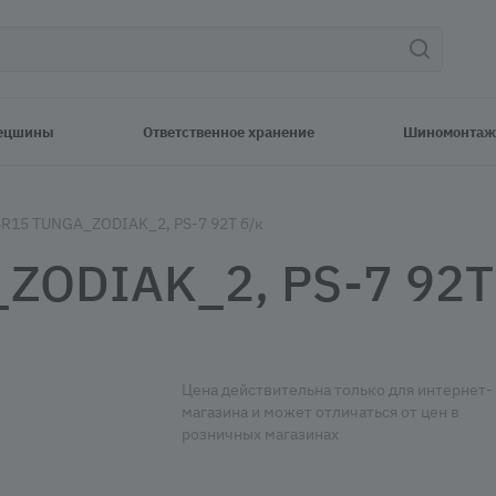
ецшины
Ответственное хранение
Шиномонтаж
5R15 TUNGA_ZODIAK_2, PS-7 92T б/к
ZODIAK_2, PS-7 92T
Цена действительна только для интернет-
магазина и может отличаться от цен в
розничных магазинах