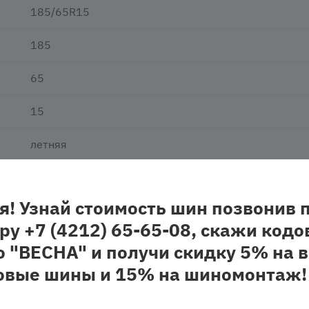
185/65R15
185
65
15
летняя
нешипованная
я! Узнай стоимость шин позвонив 
легковая
ру +7 (4212) 65-65-08, скажи кодо
о "ВЕСНА" и получи скидку 5% на в
овые шины и 15% на шиномонтаж!