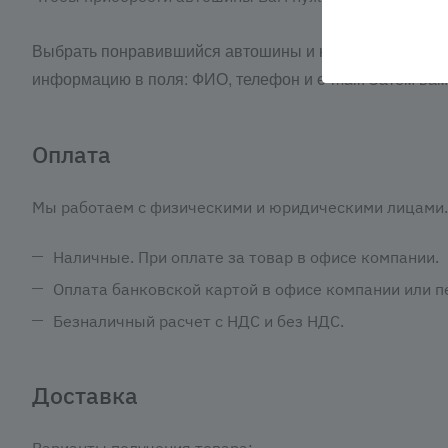
Выбрать понравившийся автошины и нажать кнопку «З
информацию в поля: ФИО, телефон и e-mail. Затем ва
Оплата
Мы работаем с физическими и юридическими лицами. 
Наличные. При оплате за товар в офисе компании.
Оплата банковской картой в офисе компании или пе
Безналичный расчет с НДС и без НДС.
Доставка
Варианты получения товара: