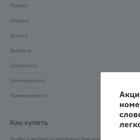
Размер
Ширина
Высота
Диаметр
Сезонность
Шипованность
Акци
Применяемость
номе
слов
Как купить
легк
Чтобы приобрести автошины Вам нужно: