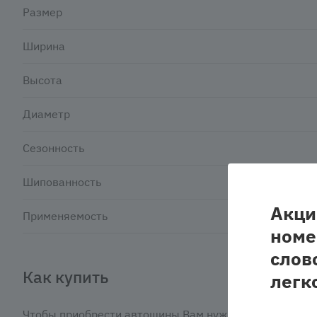
Размер
Ширина
Высота
Диаметр
Сезонность
Шипованность
Акци
Применяемость
номе
слов
Как купить
легк
Чтобы приобрести автошины Вам нужно: