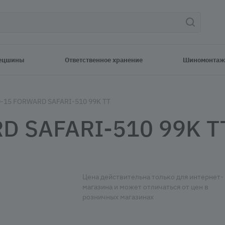
ецшины
Ответственное хранение
Шиномонтаж
0-15 FORWARD SAFARI-510 99K TT
D SAFARI-510 99K T
Цена действительна только для интернет-
магазина и может отличаться от цен в
розничных магазинах