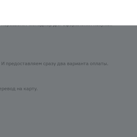
аказать». При оформлении заказа заполнить форму. Вписа
м перезвонит менеджер для оформления покупки.
И предоставляем сразу два варианта оплаты.
ревод на карту.