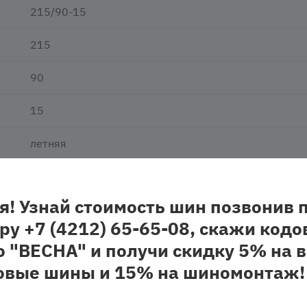
215/90-15
215
90
15
летняя
нешипованная
я! Узнай стоимость шин позвонив 
легковая
ру +7 (4212) 65-65-08, скажи кодо
о "ВЕСНА" и получи скидку 5% на в
овые шины и 15% на шиномонтаж!