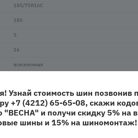
185/75R16C
185
5
16
всесезонная
нешипованная
я! Узнай стоимость шин позвонив 
легкогрузовая
ру +7 (4212) 65-65-08, скажи кодо
о "ВЕСНА" и получи скидку 5% на в
овые шины и 15% на шиномонтаж!