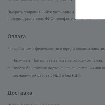
Выбрать понравившийся автошины и нажать кнопку «З
информацию в поля: ФИО, телефон и e-mail. Затем ва
Оплата
Мы работаем с физическими и юридическими лицами. 
Наличные. При оплате за товар в офисе компании.
Оплата банковской картой в офисе компании или пе
Безналичный расчет с НДС и без НДС.
Доставка
Варианты получения товара: