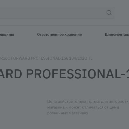
ецшины
Ответственное хранение
Шиномонтаж
5R16C FORWARD PROFESSIONAL-156 104/102Q TL
RD PROFESSIONAL-1
Цена действительна только для интернет-
магазина и может отличаться от цен в
розничных магазинах