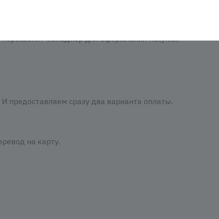
аказать». При оформлении заказа заполнить форму. Вписа
м перезвонит менеджер для оформления покупки.
И предоставляем сразу два варианта оплаты.
ревод на карту.