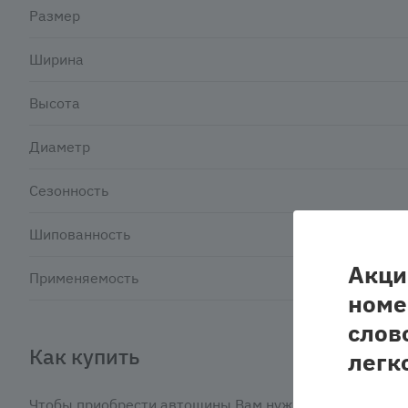
Размер
Ширина
Высота
Диаметр
Сезонность
Шипованность
Акци
Применяемость
номе
слов
Как купить
легк
Чтобы приобрести автошины Вам нужно: