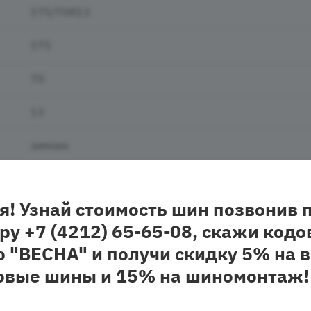
175/70R13
175
70
13
зимняя
шипованная
я! Узнай стоимость шин позвонив 
легковая
ру +7 (4212) 65-65-08, скажи кодо
о "ВЕСНА" и получи скидку 5% на в
овые шины и 15% на шиномонтаж!