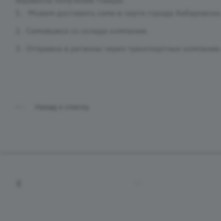
Можем доставить сами в черте города Хабаровска
Самовывоз со склада компании.
Отправка в регионы через транспортные компании
Назад к списку
+7 (4212) 65-65-08
tradevostok27@mail.