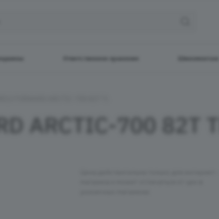
ецшины
Ответственное хранение
Шиномонтаж
0R13 FORWARD ARCTIC-700 82T TL
D ARCTIC-700 82T T
Цена действительна только для интернет-
магазина и может отличаться от цен в
розничных магазинах