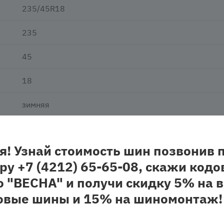
235/45R18
235
45
18
зимняя
нешипованная
я! Узнай стоимость шин позвонив 
легковая
ру +7 (4212) 65-65-08, скажи кодо
о "ВЕСНА" и получи скидку 5% на в
овые шины и 15% на шиномонтаж!