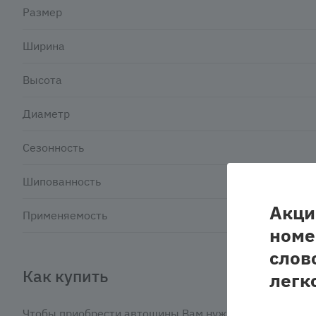
Размер
Ширина
Высота
Диаметр
Сезонность
Шипованность
Акци
Применяемость
номе
слов
Как купить
легк
Чтобы приобрести автошины Вам нужно: