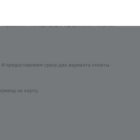
аказать». При оформлении заказа заполнить форму. Вписа
м перезвонит менеджер для оформления покупки.
И предоставляем сразу два варианта оплаты.
ревод на карту.