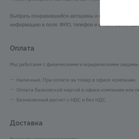
Выбрать понравившийся автошины и нажать кнопку «З
информацию в поля: ФИО, телефон и e-mail. Затем ва
Оплата
Мы работаем с физическими и юридическими лицами. 
Наличные. При оплате за товар в офисе компании.
Оплата банковской картой в офисе компании или пе
Безналичный расчет с НДС и без НДС.
Доставка
Варианты получения товара: