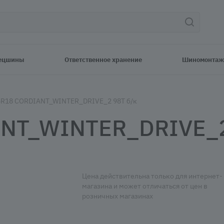
ецшины
Ответственное хранение
Шиномонтаж
5R18 CORDIANT_WINTER_DRIVE_2 98T б/к
NT_WINTER_DRIVE_2
Цена действительна только для интернет-
магазина и может отличаться от цен в
розничных магазинах