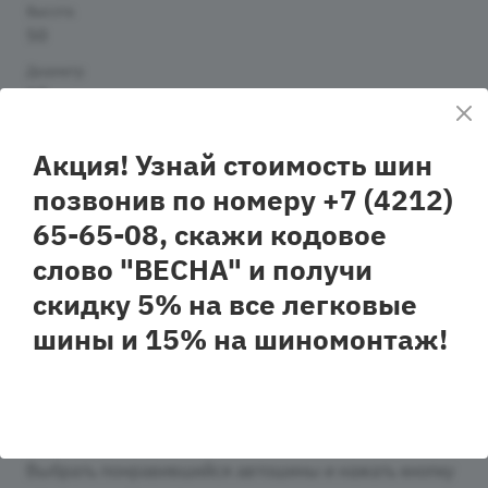
Высота
50
Диаметр
17
Сезонность
зимняя
Акция! Узнай стоимость шин
Шипованность
позвонив по номеру +7 (4212)
шипованная
65-65-08, скажи кодовое
Применяемость
слово "ВЕСНА" и получи
легковая
скидку 5% на все легковые
шины и 15% на шиномонтаж!
Как купить
Чтобы приобрести автошины Вам нужно:
Выбрать понравившийся автошины и нажать кнопку