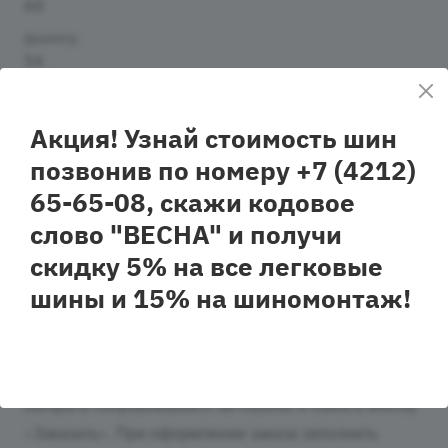
60
Диаметр
16
Сезонность
зимняя
Акция! Узнай стоимость шин
Шипованность
позвонив по номеру +7 (4212)
шипованная
65-65-08, скажи кодовое
Применяемость
легковая
слово "ВЕСНА" и получи
скидку 5% на все легковые
шины и 15% на шиномонтаж!
Как купить
Чтобы приобрести автошины Вам нужно:
Выбрать понравившийся автошины и нажать кнопку
«Заказать». При оформлении заказа заполнить