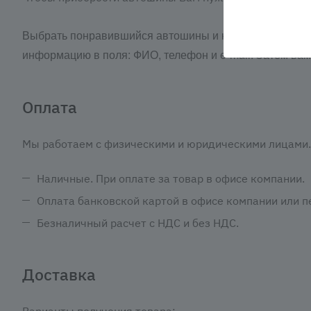
Выбрать понравившийся автошины и нажать кнопку «З
информацию в поля: ФИО, телефон и e-mail. Затем ва
Оплата
Мы работаем с физическими и юридическими лицами. 
Наличные. При оплате за товар в офисе компании.
Оплата банковской картой в офисе компании или пе
Безналичный расчет с НДС и без НДС.
Доставка
Варианты получения товара: