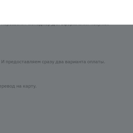
аказать». При оформлении заказа заполнить форму. Вписа
м перезвонит менеджер для оформления покупки.
И предоставляем сразу два варианта оплаты.
ревод на карту.