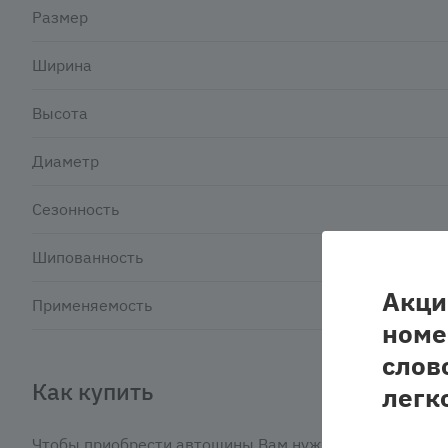
Размер
Ширина
Высота
Диаметр
Сезонность
Шипованность
Акци
Применяемость
номе
слов
Как купить
легк
Чтобы приобрести автошины Вам нужно: