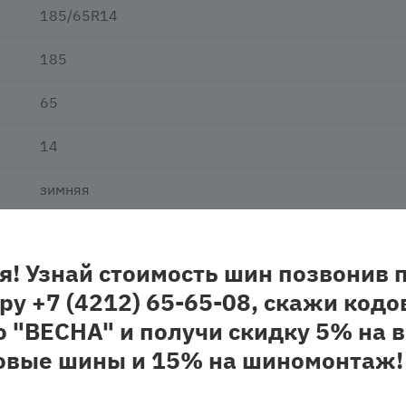
185/65R14
185
65
14
зимняя
шипованная
я! Узнай стоимость шин позвонив 
легковая
ру +7 (4212) 65-65-08, скажи кодо
о "ВЕСНА" и получи скидку 5% на в
овые шины и 15% на шиномонтаж!