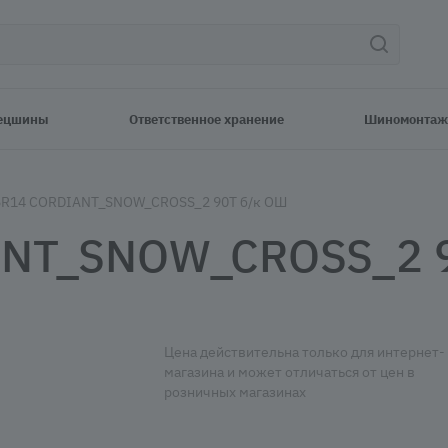
ецшины
Ответственное хранение
Шиномонтаж
5R14 CORDIANT_SNOW_CROSS_2 90T б/к ОШ
ANT_SNOW_CROSS_2 9
Цена действительна только для интернет-
магазина и может отличаться от цен в
розничных магазинах