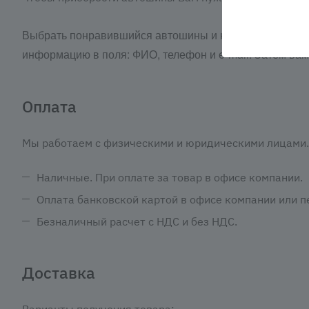
Выбрать понравившийся автошины и нажать кнопку «З
информацию в поля: ФИО, телефон и e-mail. Затем ва
Оплата
Мы работаем с физическими и юридическими лицами. 
Наличные. При оплате за товар в офисе компании.
Оплата банковской картой в офисе компании или пе
Безналичный расчет с НДС и без НДС.
Доставка
Варианты получения товара: