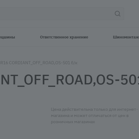
ецшины
Ответственное хранение
Шиномонтаж
5R16 CORDIANT_OFF_ROAD,OS-501 б/к
NT_OFF_ROAD,OS-501
Цена действительна только для интернет-
магазина и может отличаться от цен в
розничных магазинах