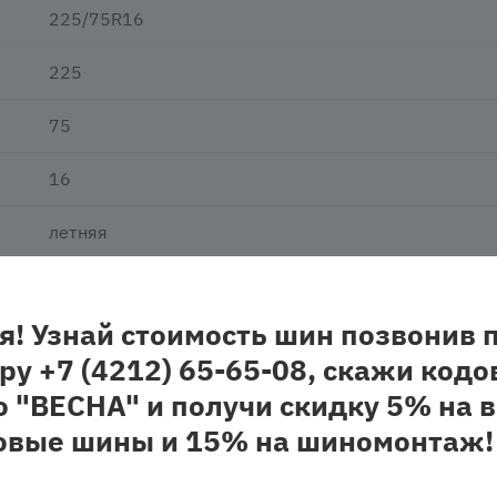
225/75R16
225
75
16
летняя
нешипованная
я! Узнай стоимость шин позвонив 
легковая
ру +7 (4212) 65-65-08, скажи кодо
о "ВЕСНА" и получи скидку 5% на в
овые шины и 15% на шиномонтаж!