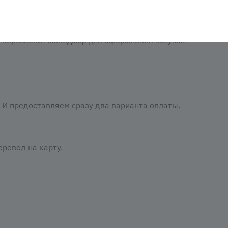
аказать». При оформлении заказа заполнить форму. Вписа
м перезвонит менеджер для оформления покупки.
И предоставляем сразу два варианта оплаты.
ревод на карту.