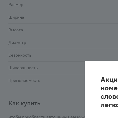
Размер
Ширина
Высота
Диаметр
Сезонность
Шипованность
Акци
Применяемость
номе
слов
Как купить
легк
Чтобы приобрести автошины Вам нужно: