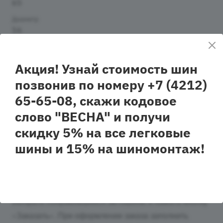
65
Диаметр
16
Сезонность
всесезонная
Акция! Узнай стоимость шин
Шипованность
позвонив по номеру +7 (4212)
нешипованная
65-65-08, скажи кодовое
Применяемость
легкогрузовая
слово "ВЕСНА" и получи
скидку 5% на все легковые
шины и 15% на шиномонтаж!
Как купить
Чтобы приобрести автошины Вам нужно:
Выбрать понравившийся автошины и нажать кнопку
«Заказать». При оформлении заказа заполнить