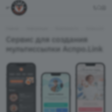
—
—
—
Главная
Информация
Возможности
Аспро.Link
Сервис для создания
мультиссылки Аспро.Link