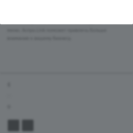
Если у вас есть свой бар или кафе, сэкономьте
время на придумывание и печать бумажного меню
и воспользуйтесь возможностью создания онлайн-
меню. Аспро.Link поможет привлечь больше
внимания к вашему бизнесу.
+7 (4212) 65-65-08
tradevostok27@mail.ru
г. Хабаровск, ул. Воронежская 142, оф. 304